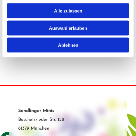
Um­set­zung
Alle zulassen
Heise Home­pages |
Home­page er­stel­len las­sen
Heise Re­gio­Con­cept |
On­line Mar­ke­ting Agen­tur
Auswahl erlauben
Ablehnen
Sendlinger Minis
Boschetsrieder Str. 158
81379 München