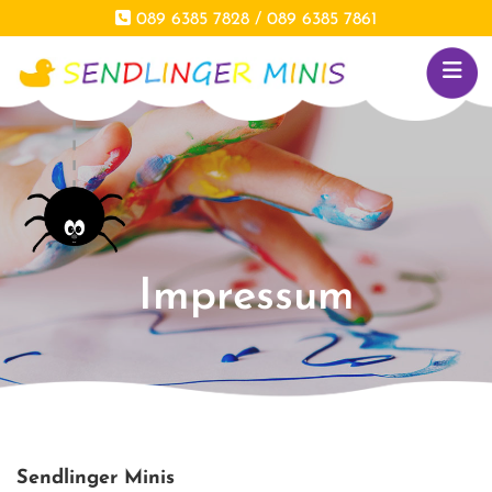
Zum Inhalt springen

089 6385 7828
/
089 6385 7861
Impressum
Sendlinger Minis